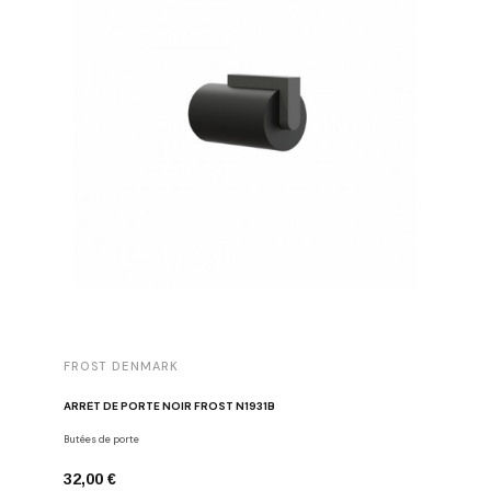
FROST DENMARK
FROST 
ARRÊT DE PORTE NOIR FROST N1931B
POIGNÉE 
Butées de porte
Poignées d
32,00 €
16,00 €