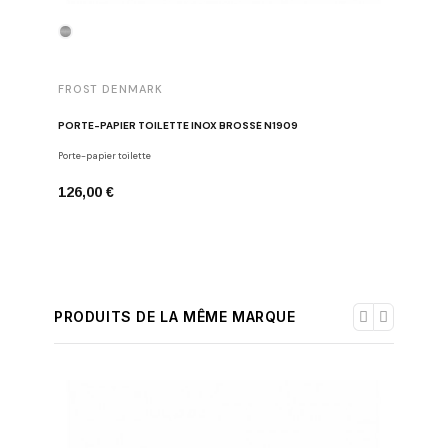
FROST DENMARK
FROST 
PORTE-PAPIER TOILETTE INOX BROSSÉ N1909
DISTRIBU
Porte-papier toilette
Distribute
126,00 €
136,00 
PRODUITS DE LA MÊME MARQUE