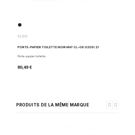
CLOU
CLOU
PORTE-PAPIER TOILETTE NOIR MAT CL-09.02031.21
CROCHET 
Porte-papier toilette
Crochets
80,49 €
65,05 €
PRODUITS DE LA MÊME MARQUE