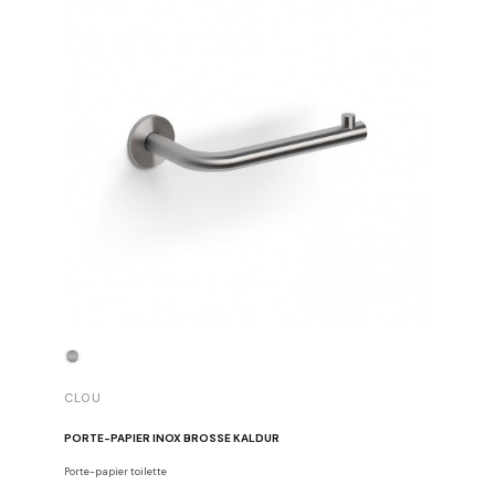
CLOU
CLOU
PORTE-PAPIER INOX BROSSÉ KALDUR
PORTE-P
Porte-papier toilette
Porte-papie