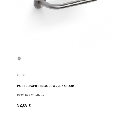
CLOU
CLOU
PORTE-PAPIER INOX BROSSÉ KALDUR
PORTE-P
Porte-papier toilette
Porte-papie
52,08 €
52,08 €