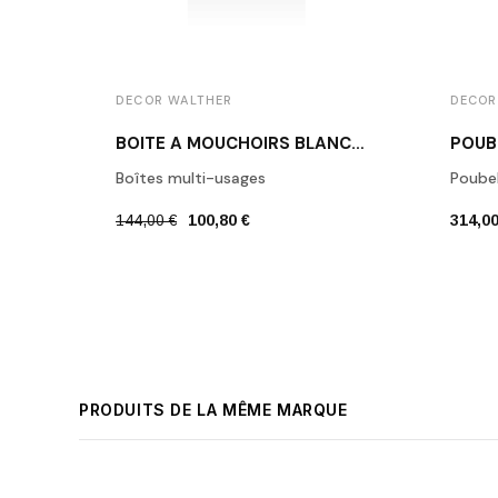
DECOR WALTHER
DECOR
BOÎTE À MOUCHOIRS BLANCHE STONE KBQ
Boîtes multi-usages
Poubel
144,00 €
100,80 €
314,00
PRODUITS DE LA MÊME MARQUE