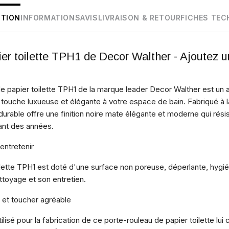
PTION
INFORMATIONS
AVIS
LIVRAISON & RETOUR
FICHES TEC
ier toilette TPH1 de Decor Walther - Ajoutez 
e papier toilette TPH1 de la marque leader Decor Walther est un 
 touche luxueuse et élégante à votre espace de bain. Fabriqué à 
 durable offre une finition noire mate élégante et moderne qui rési
ant des années.
entretenir
lette TPH1 est doté d'une surface non poreuse, déperlante, hygiéni
ttoyage et son entretien.
e et toucher agréable
ilisé pour la fabrication de ce porte-rouleau de papier toilette lu