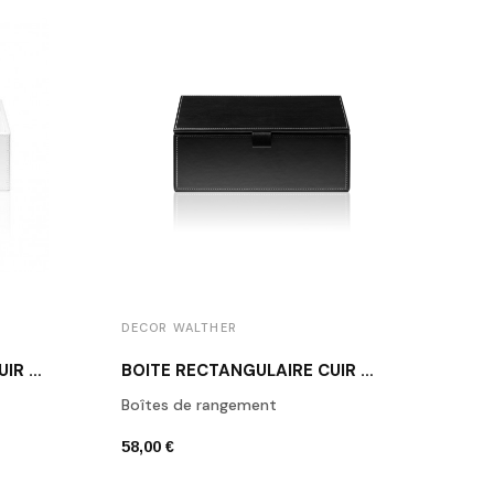
DECOR WALTHER
DECO
BOÎTE RECTANGULAIRE CUIR BLANC BROWNIE BOD2
BOÎTE RECTANGULAIRE CUIR NOIR BROWNIE BMD2
Boîtes de rangement
Porte
58,00 €
42,00