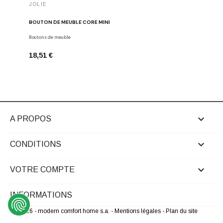
JOLIE
JOLIE
BOUTON DE MEUBLE CORE MINI
BOUTON 
Boutons de meuble
Boutons de
18,51 €
22,29 €

A PROPOS

CONDITIONS

VOTRE COMPTE
INFORMATIONS
© 2026 - modern comfort home s.a.
- Mentions légales
- Plan du site