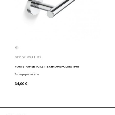
DECOR WALTHER
DECOR 
PORTE-PAPIER TOILETTE CHROME POLI BA TPH1
PATÈRE 
Porte-papier toilette
Crochets
34,00 €
29,00 €