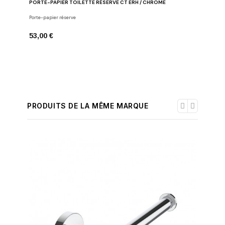
PORTE-PAPIER TOILETTE RÉSERVE CT ERH / CHROME
PATÈRE 
Porte-papier réserve
Crochets
53,00 €
28,00 €
PRODUITS DE LA MÊME MARQUE
-30%