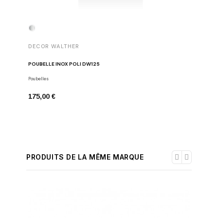
DECOR WALTHER
CLOU
POUBELLE INOX POLI DW125
PORTE-P
Poubelles
Porte-papie
175,00 €
73,87 €
PRODUITS DE LA MÊME MARQUE