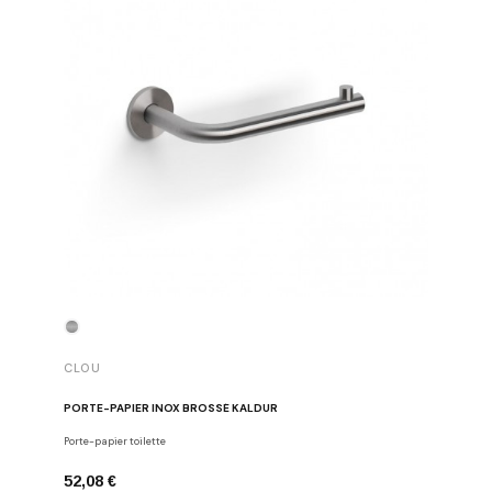
CLOU
CLOU
PORTE-PAPIER INOX BROSSÉ KALDUR
PORTE-P
Porte-papier toilette
Porte-papie
52,08 €
52,08 €