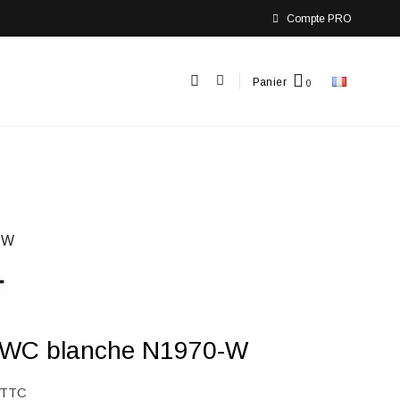
Compte PRO
Panier
-W
 WC blanche N1970-W
TTC