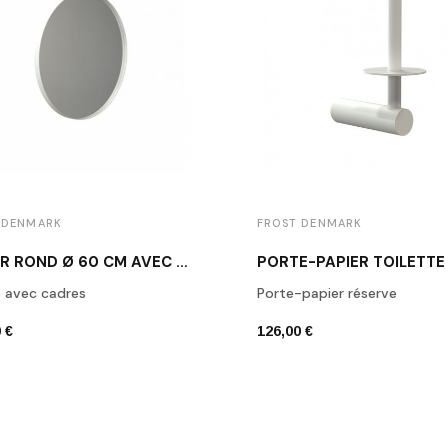
 DENMARK
FROST DENMARK
MIROIR ROND Ø 60 CM AVEC CADRE BLANC FROST U4130-W
s avec cadres
Porte-papier réserve
 €
126,00 €