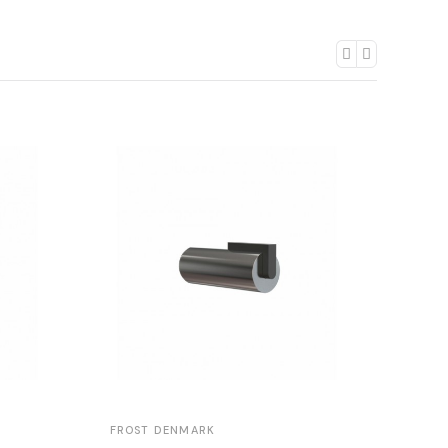
FROST DENMARK
FROS