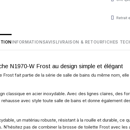
Retrait
PTION
INFORMATIONS
AVIS
LIVRAISON & RETOUR
FICHES TEC
nche N1970-W Frost au design simple et élégant
e Frost fait partie de la série de salle de bains du même nom, elle
gn classique en acier inoxydable. Avec des lignes claires, des f
re rehausse avec style toute salle de bains et donne également de
xydable, un matériau robuste, résistant à la rouille et durable, ce q
ins. N’hésitez pas de combiner la brosse de toilette Frost avec les