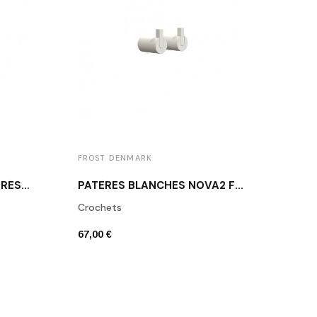
FROST DENMARK
FROS
PORTE-PAPIER TOILETTE RÉSERVE BLANC N1912-W
PATÈRES BLANCHES NOVA2 FROST DENMARK
Crochets
Porte
67,00 €
126,0