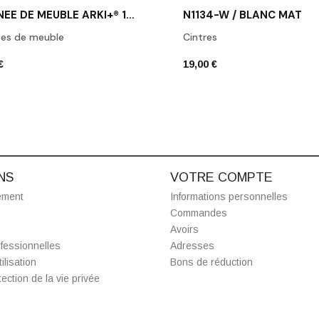
POIGNÉE DE MEUBLE ARKI+® 160 NOIR MAT
N1134-W / BLANC MAT
ées de meuble
Cintres
€
19,00 €
NS
VOTRE COMPTE
ement
Informations personnelles
Commandes
Avoirs
fessionnelles
Adresses
ilisation
Bons de réduction
ection de la vie privée