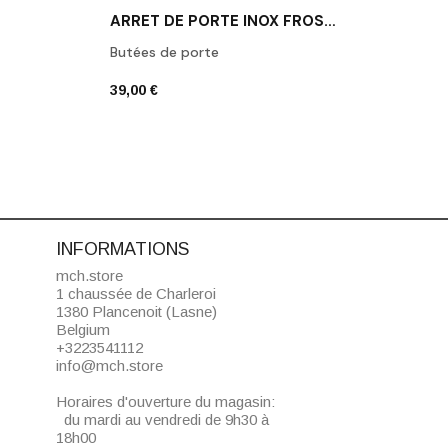
ARRÊT DE PORTE INOX FROST N1931-1
Butées de porte
Butée
39,00 €
39,00
INFORMATIONS
mch.store
1 chaussée de Charleroi
1380 Plancenoit (Lasne)
Belgium
+3223541112
info@mch.store
Horaires d'ouverture du magasin:
du mardi au vendredi de 9h30 à
18h00