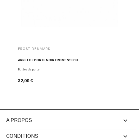
FROST DENMARK
FROST 
ARRÊT DE PORTE NOIR FROST N1931B
POIGNÉE 
Butées de porte
Poignées d
32,00 €
16,00 €

A PROPOS

CONDITIONS