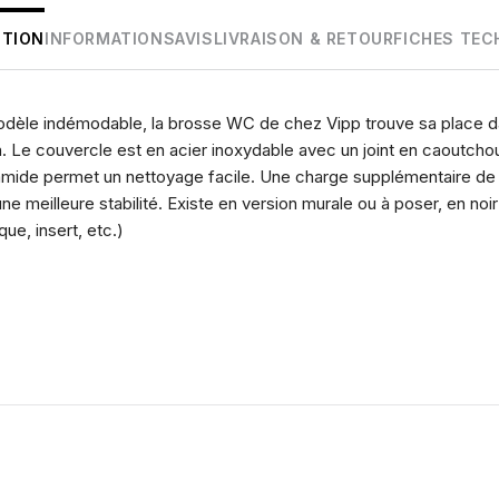
PTION
INFORMATIONS
AVIS
LIVRAISON & RETOUR
FICHES TEC
dèle indémodable, la brosse WC de chez Vipp trouve sa place dan
. Le couvercle est en acier inoxydable avec un joint en caoutcho
amide permet un nettoyage facile. Une charge supplémentaire de 
ne meilleure stabilité. Existe en version murale ou à poser, en no
ue, insert, etc.)