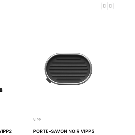
VIPP
VIPP
VIPP2
PORTE-SAVON NOIR VIPP5
POUB