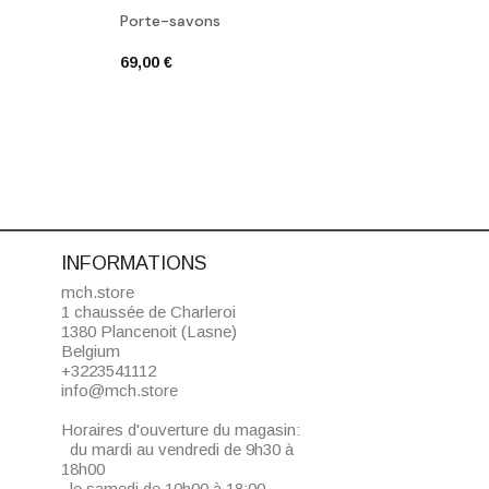
Porte-savons
Poube
69,00 €
285,0
INFORMATIONS
mch.store
1 chaussée de Charleroi
1380 Plancenoit (Lasne)
Belgium
+3223541112
info@mch.store
Horaires d'ouverture du magasin:
du mardi au vendredi de 9h30 à
18h00
le samedi de 10h00 à 18:00