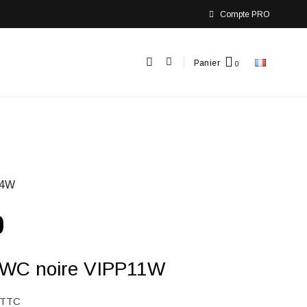
Compte PRO
Panier
04W
 WC noire VIPP11W
TTC