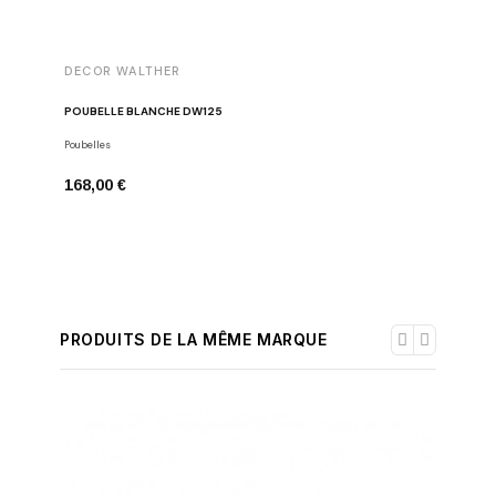
DECOR WALTHER
CLOU
POUBELLE BLANCHE DW125
PORTE-PA
Poubelles
Porte-papie
168,00 €
71,67 €
PRODUITS DE LA MÊME MARQUE