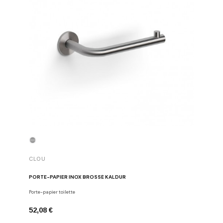
CLOU
CLOU
PORTE-PAPIER INOX BROSSÉ KALDUR
PORTE-P
Porte-papier toilette
Porte-papie
52,08 €
52,08 €