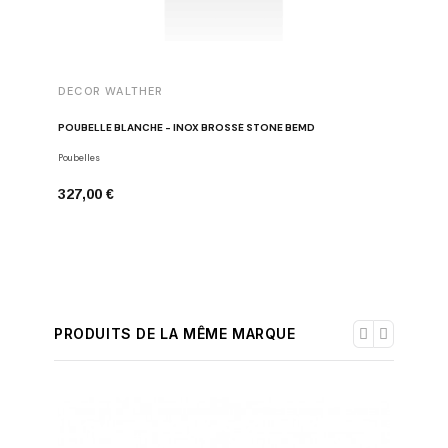
DECOR WALTHER
DECOR 
POUBELLE BLANCHE - INOX BROSSÉ STONE BEMD
GOBELET
Poubelles
Gobelets
327,00 €
38,00 €
PRODUITS DE LA MÊME MARQUE
-30%