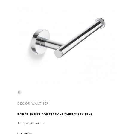
DECOR WALTHER
DECOR 
PORTE-PAPIER TOILETTE CHROME POLI BA TPH1
PATÈRE 
Porte-papier toilette
Crochets