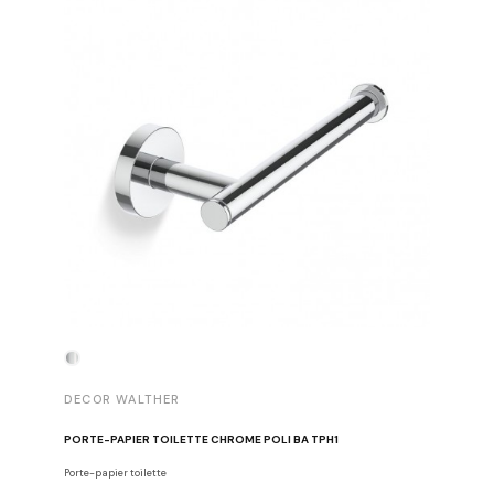
DECOR WALTHER
DECOR 
PORTE-PAPIER TOILETTE CHROME POLI BA TPH1
PATÈRE 
Porte-papier toilette
Crochets