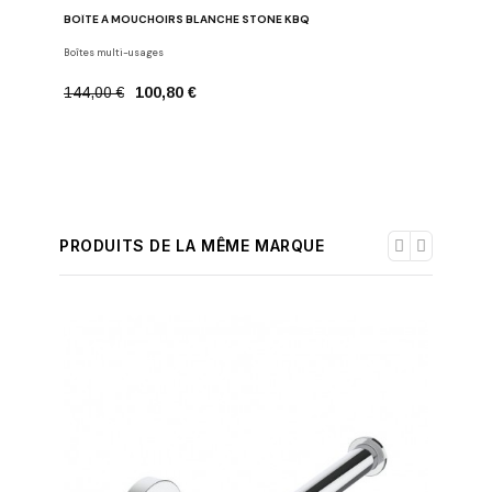
BOÎTE À MOUCHOIRS BLANCHE STONE KBQ
PORTE-SE
Boîtes multi-usages
Porte-serv
144,00 €
100,80 €
196,00 
PRODUITS DE LA MÊME MARQUE
-30%