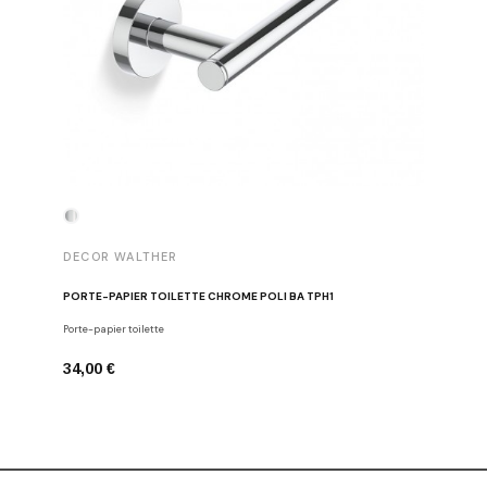
DECOR WALTHER
DECOR 
PORTE-PAPIER TOILETTE CHROME POLI BA TPH1
PATÈRE 
Porte-papier toilette
Crochets
34,00 €
29,00 €