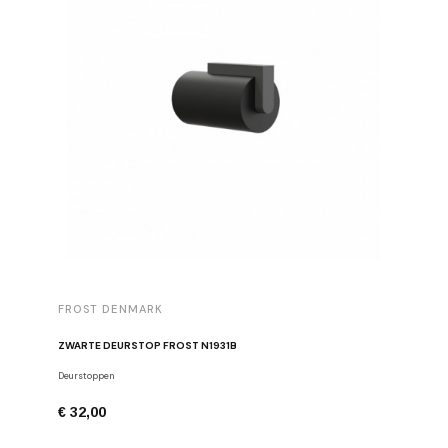
FROST DENMARK
FROST 
ZWARTE DEURSTOP FROST N1931B
Deurstoppen
Meubelgre
€ 32,00
€ 16,00