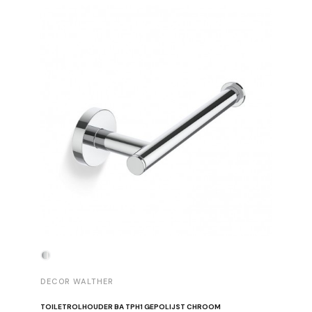
-30%
DECOR WALTHER
DECOR 
TOILETROLHOUDER BA TPH1 GEPOLIJST CHROOM
HANDDOE