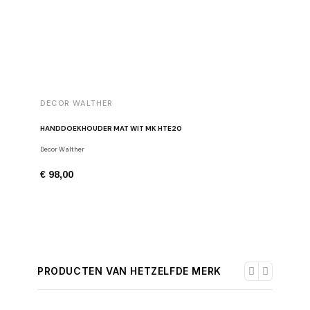
DECOR WALTHER
DECOR 
HANDDOEKHOUDER MAT WIT MK HTE20
TOILETR
Decor Walther
Toiletpapi
€ 98,00
€ 164,0
PRODUCTEN VAN HETZELFDE MERK