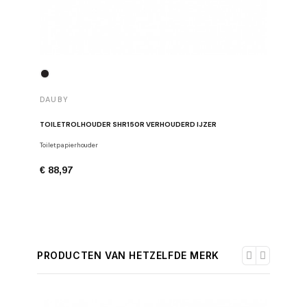
DAUBY
DAUBY
TOILETROLHOUDER SHR150R VERHOUDERD IJZER
TOILETR
Toiletpapierhouder
Toiletpapi
€ 88,97
€ 105,4
PRODUCTEN VAN HETZELFDE MERK