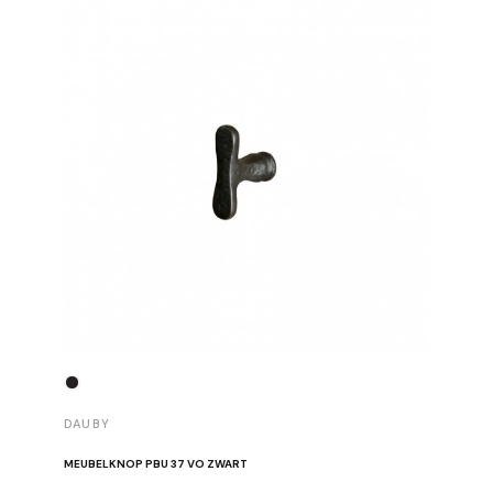
DAUBY
DAUBY
MEUBELKNOP PBU 37 VO ZWART
MEUBELK