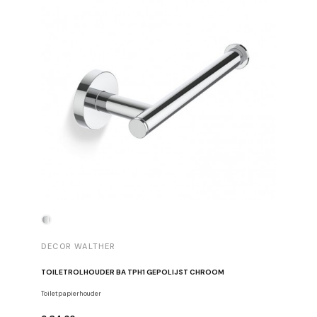
DECOR WALTHER
DECOR 
TOILETROLHOUDER BA TPH1 GEPOLIJST CHROOM
HANDDOE
Toiletpapierhouder
Haken