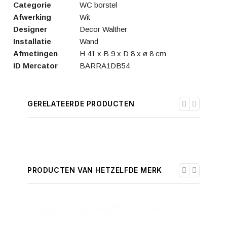
Categorie
WC borstel
Afwerking
Wit
Designer
Decor Walther
Installatie
Wand
Afmetingen
H 41 x B 9 x D 8 x ø 8 cm
ID Mercator
BARRA1DB54
GERELATEERDE PRODUCTEN
PRODUCTEN VAN HETZELFDE MERK
-30%