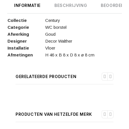
INFORMATIE
BESCHRIJVING
BEOORDELIN
Collectie
Century
Categorie
WC borstel
Afwerking
Goud
Designer
Decor Walther
Installatie
Vloer
Afmetingen
H 46 x B 8 x D 8 x ø 8 cm
GERELATEERDE PRODUCTEN
PRODUCTEN VAN HETZELFDE MERK