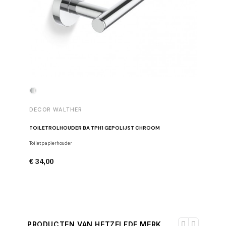
DECOR 
DECOR WALTHER
ZEEPDIS
TOILETROLHOUDER BA TPH1 GEPOLIJST CHROOM
Zeepdispe
Toiletpapierhouder
€ 87,00
€ 34,00
PRODUCTEN VAN HETZELFDE MERK