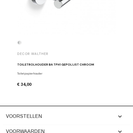
DECOR WALTHER
DECOR 
TOILETROLHOUDER BA TPH1 GEPOLIJST CHROOM
HANDDOE
Toiletpapierhouder
Haken
€ 34,00
€ 29,00

VOORSTELLEN

VOORWAARDEN