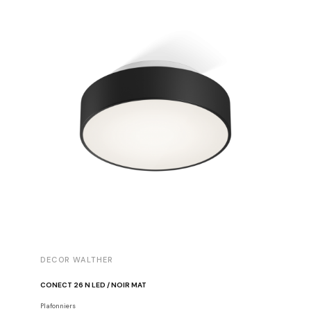
DECOR WALTHER
DECOR 
CONECT 26 N LED / NOIR MAT
HANDDOE
Plafonniers
Decor Walt