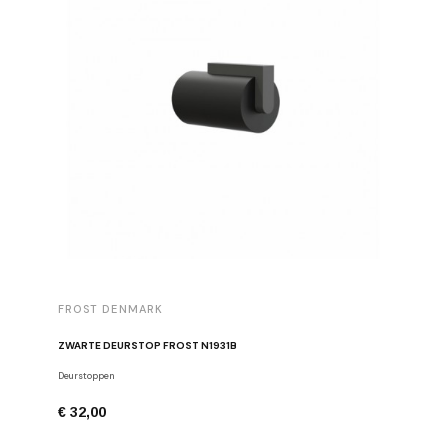
FROST DENMARK
FROST 
ZWARTE DEURSTOP FROST N1931B
Deurstoppen
Meubelgre
€ 32,00
€ 16,00