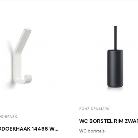
ZONE DENMARK
DENMARK
WC BORSTEL RIM ZWA
HANDDOEKHAAK 14498 WIT
WC borstels