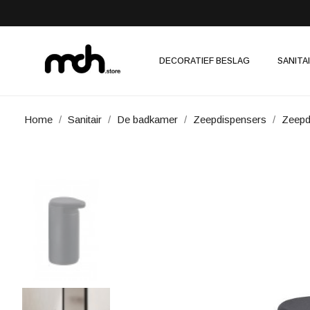
DECORATIEF BESLAG
SANITA
Home
Sanitair
De badkamer
Zeepdispensers
Zeepd