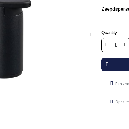
Zeepdispense
Quantity
Een vra
Ophalen