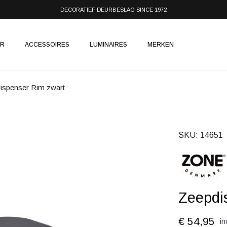
DECORATIEF DEURBESLAG SINCE 1972
IR
ACCESSOIRES
LUMINAIRES
MERKEN
ispenser Rim zwart
SKU
14651
Zeepdi
€ 54,95
in