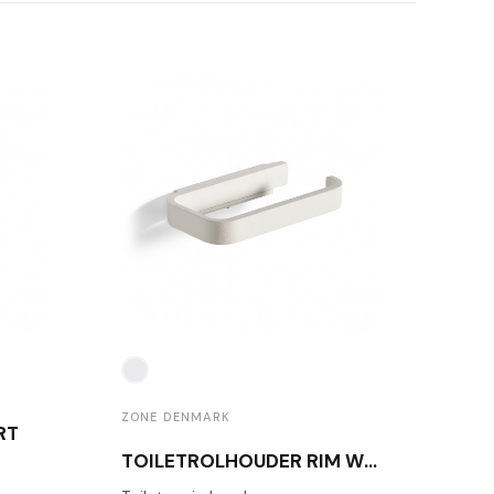
ZONE
ZONE DENMARK
RT
TOILETROLHOUDER RIM WIT
Afval