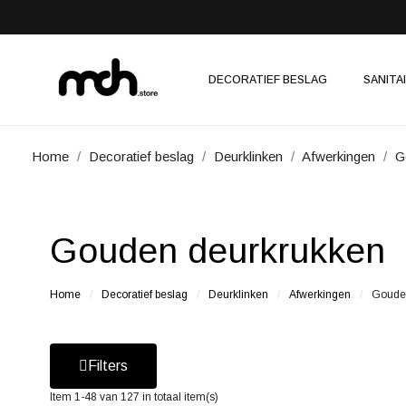
DECORATIEF BESLAG
SANITA
Home
Decoratief beslag
Deurklinken
Afwerkingen
G
Gouden deurkrukken
Home
Decoratief beslag
Deurklinken
Afwerkingen
Goude
Filters
Item 1-48 van 127 in totaal item(s)