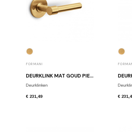
FORMANI
FORMA
DEURKLINK MAT GOUD PIET BOON PBL15/50 IM
Deurklinken
Deurkli
€ 231,49
€ 231,