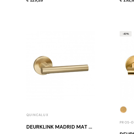
€ 119,28
€ 192,
-40%
QUINCALUX
PROS-
DEURKLINK MADRID MAT MESSING