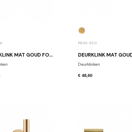
NI
PROS-ECO
DEURKLINK MAT GOUD FORMANI LB7-19 IM
nken
Deurklinken
4
€ 48,60