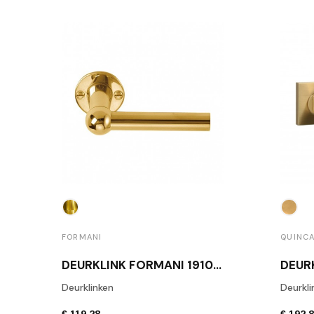
FORMANI
QUINC
DEURKLINK FORMANI 1910L GEPOLIJSTE MESSING
Deurklinken
Deurkli