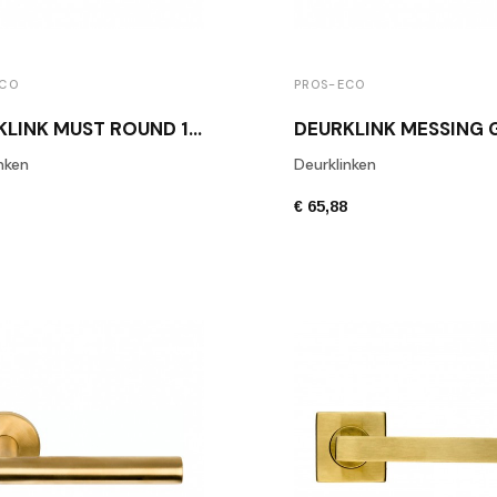
ECO
PROS-ECO
DEURKLINK MUST ROUND 16 GEPOLIJST MESSING
nken
Deurklinken
8
€ 65,88