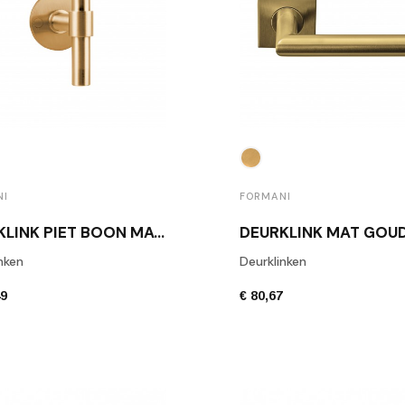
NI
FORMANI
DEURKLINK PIET BOON MAT GOUD PIET BOON PBT15/50 IM
nken
Deurklinken
49
€ 80,67