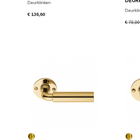
Deurklinken
Deurkli
€ 136,60
€ 70,00