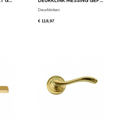
DEURKLINK LOUISE MAT GOUD
DEURKLINK MESSING GEPOLIJST FORMANI 1925GRR50 OL
Deurklinken
€ 118,97