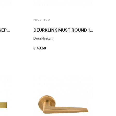
PROS-ECO
DEURKLINK MESSING GEPOLIJST MUST ROUND 18 OL
DEURKLINK MUST ROUND 19 MESSING GEPOLIJST
Deurklinken
€ 48,60