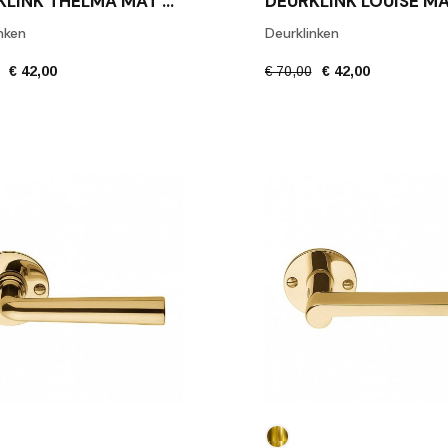
DEURKLINK THELMA MAT GOUD
nken
Deurklinken
€ 42,00
€ 70,00
€ 42,00