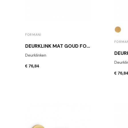
FORMANI
FORMA
DEURKLINK MAT GOUD FORMANI LB2-19 IM
Deurklinken
Deurkli
€ 76,84
€ 76,8