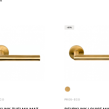
81
-40%
ECO
PROS-ECO