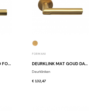
FORMANI
DEURKLINK MAT GOUD FORMANI LB2-19BSQR53 IM
DEURKLINK MAT GOUD DAVID ROCKWELL DR103-G IM
Deurklinken
€ 132,47