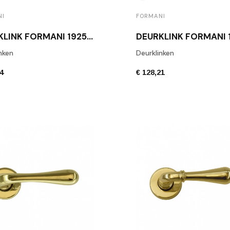
NI
FORMANI
DEURKLINK FORMANI 1925 GEPOLIJSTE MESSING
nken
Deurklinken
44
€ 128,21