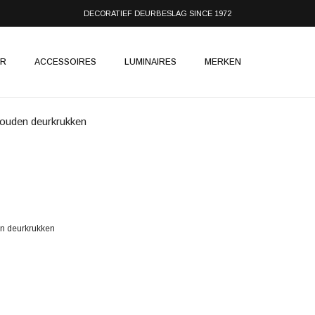
DECORATIEF DEURBESLAG SINCE 1972
IR
ACCESSOIRES
LUMINAIRES
MERKEN
ouden deurkrukken
n deurkrukken