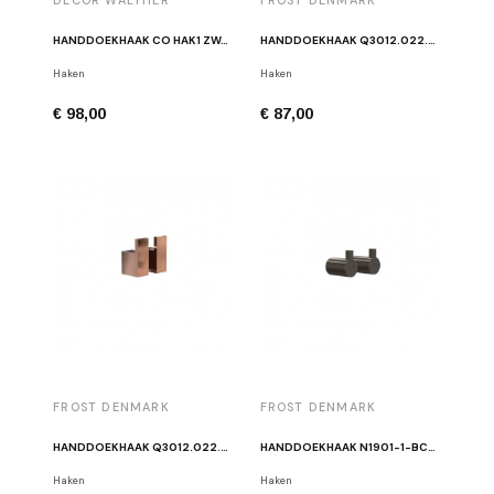
DECOR WALTHER
FROST DENMARK
HANDDOEKHAAK CO HAK1 ZWART (PAAR)
HANDDOEKHAAK Q3012.022.60 GOUD (PAAR)
Haken
Haken
€ 98,00
€ 87,00
FROST DENMARK
FROST DENMARK
HANDDOEKHAAK Q3012.022.50 KOPER (PAAR)
HANDDOEKHAAK N1901-1-BCB GEBORSTELDE ZWART (PAAR)
Haken
Haken