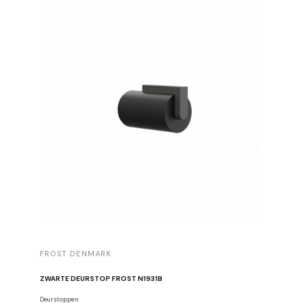
FROST DENMARK
FROST 
ZWARTE DEURSTOP FROST N1931B
Deurstoppen
Meubelgre