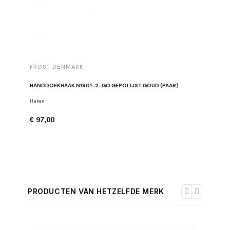
FROST DENMARK
FROST 
HANDDOEKHAAK N1901-2-GO GEPOLIJST GOUD (PAAR)
TOILETR
Haken
Toiletpapi
€ 97,00
€ 185,0
PRODUCTEN VAN HETZELFDE MERK