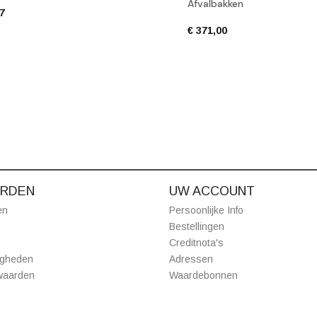
Afvalbakken
77
€ 371,00
RDEN
UW ACCOUNT
en
Persoonlijke Info
Bestellingen
Creditnota's
igheden
Adressen
waarden
Waardebonnen