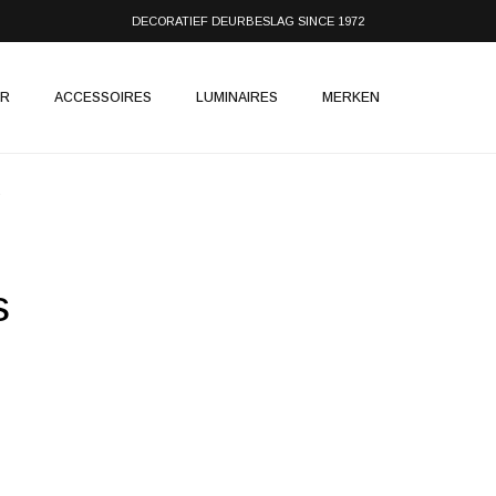
DECORATIEF DEURBESLAG SINCE 1972
IR
ACCESSOIRES
LUMINAIRES
MERKEN
s
s