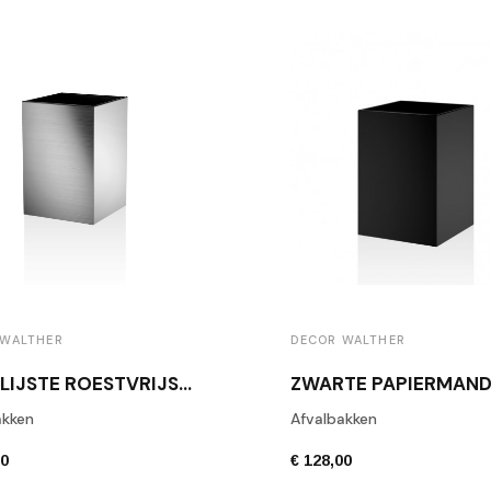
 WALTHER
DECOR WALTHER
GEPOLIJSTE ROESTVRIJSTALEN PAPIERMAND DW112
akken
Afvalbakken
00
€ 128,00