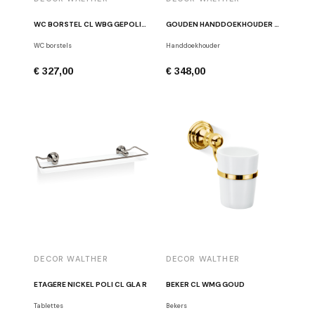
WC BORSTEL CL WBG GEPOLIJST CHROOM
GOUDEN HANDDOEKHOUDER CL HTH2
WC borstels
Handdoekhouder
€ 327,00
€ 348,00
DECOR WALTHER
DECOR WALTHER
ETAGÈRE NICKEL POLI CL GLA R
BEKER CL WMG GOUD
Tablettes
Bekers