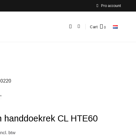
Pro account
Cart
0220
 handdoekrek CL HTE60
incl. btw