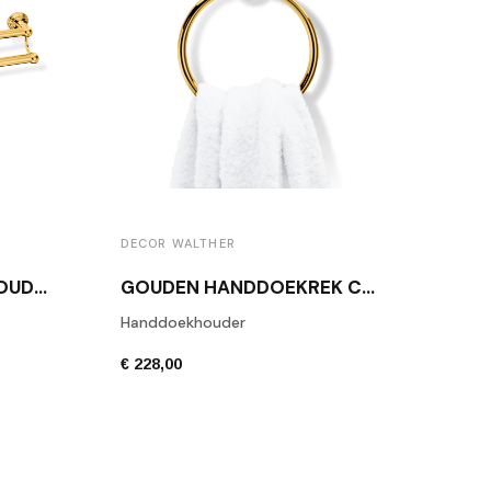
DECOR WALTHER
DUBBELE HANDDOEKHOUDER GLANS GOUD DECOR WALTHER CL HTD60
GOUDEN HANDDOEKREK CL GTH
Handdoekhouder
€ 228,00