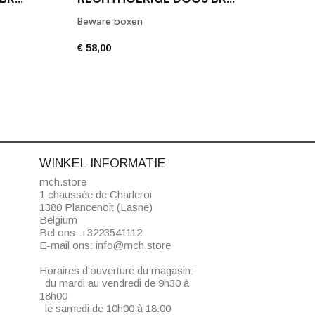
Beware boxen
Toile
€ 58,00
€ 42,
WINKEL INFORMATIE
mch.store
1 chaussée de Charleroi
1380 Plancenoit (Lasne)
Belgium
Bel ons:
+3223541112
E-mail ons:
info@mch.store
Horaires d'ouverture du magasin:
du mardi au vendredi de 9h30 à
18h00
le samedi de 10h00 à 18:00