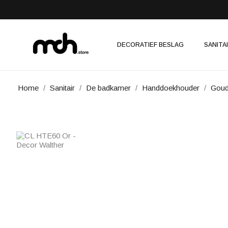
DECORATIEF BESLAG
SANITA
Home
Sanitair
De badkamer
Handdoekhouder
Goud