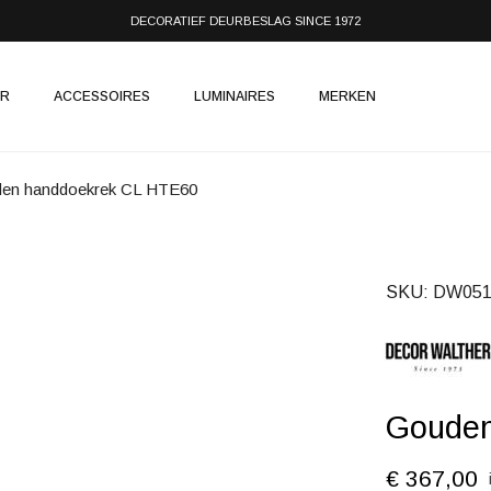
DECORATIEF DEURBESLAG SINCE 1972
IR
ACCESSOIRES
LUMINAIRES
MERKEN
en handdoekrek CL HTE60
SKU
DW051
Gouden
€ 367,00