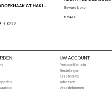
HANDDOEKHAAK CT HAK1 MAT ZWART
Beware boxen
€ 54,00
0
€ 20,30
RDEN
UW ACCOUNT
en
Persoonlijke Info
Bestellingen
Creditnota's
igheden
Adressen
waarden
Waardebonnen