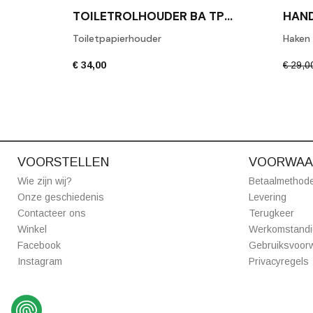
TOILETROLHOUDER BA TPH1 GEPOLIJST CHROOM
Toiletpapierhouder
Haken
€ 34,00
€ 29,0
VOORSTELLEN
VOORWAA
Wie zijn wij?
Betaalmethod
Onze geschiedenis
Levering
Contacteer ons
Terugkeer
Winkel
Werkomstand
Facebook
Gebruiksvoor
Instagram
Privacyregels