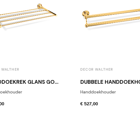
 WALTHER
DECOR WALTHER
HANDDOEKREK GLANS GOUD DECOR WALTHER CL HTA
oekhouder
Handdoekhouder
00
€ 527,00