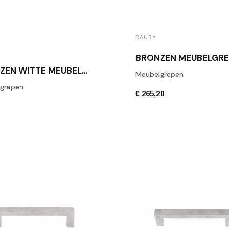
DAUBY
BRONZEN WITTE MEUBELGREEP DAUBY PML 64 WBS
Meubelgrepen
grepen
€ 265,20
3