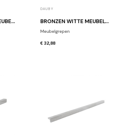
DAUBY
HANDGREEP VOOR MEUBELS, BRONS WIT, DAUBY PMCRO-160 WBS
BRONZEN WITTE MEUBELGREEP DAUBY PML 32 WB
Meubelgrepen
€ 32,88