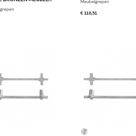
Meubelgrepen
grepen
€ 110,51
0