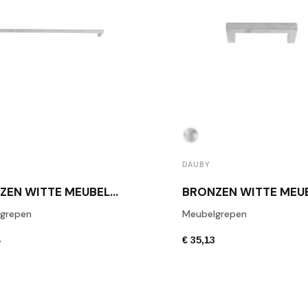
DAUBY
BRONZEN WITTE MEUBELHANDGREEP DAUBY PMQ 512 WBS
grepen
Meubelgrepen
4
€ 35,13