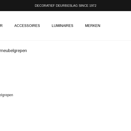
DECORATIEF DEURBESLAG SINCE 1972
IR
ACCESSOIRES
LUMINAIRES
MERKEN
 meubelgrepen
elgrepen