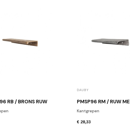
DAUBY
96 RB / BRONS RUW
PMSP96 RM / RUW M
epen
Kantgrepen
0
€ 28,33