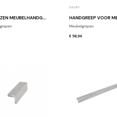
DAUBY
BRONZEN MEUBELHANDGREEP DAUBY PMCRO-128 WBS
grepen
Meubelgrepen
6
€ 58,94