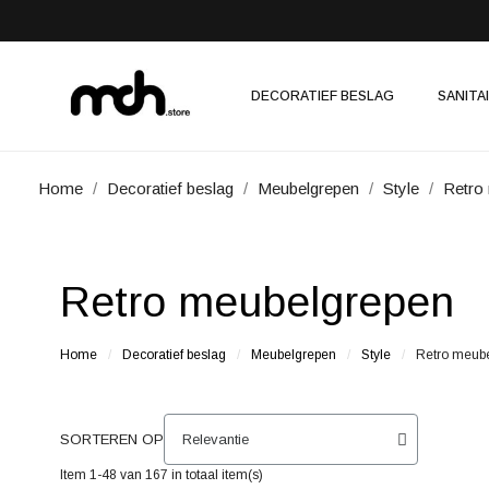
DECORATIEF BESLAG
SANITA
Home
Decoratief beslag
Meubelgrepen
Style
Retro
Retro meubelgrepen
Home
Decoratief beslag
Meubelgrepen
Style
Retro meub
SORTEREN OP
Item 1-48 van 167 in totaal item(s)