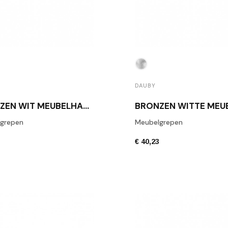
DAUBY
BRONZEN WIT MEUBELHANDGREEP DAUBY PMQ 128 WB
grepen
Meubelgrepen
3
€ 40,23