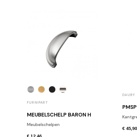
DAUBY
FURNIPART
PMSP
MEUBELSCHELP BARON H
Kantgr
Meubelschelpen
€ 45,9
€ 12,46