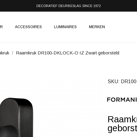
DECORATIEF DEURBESLAG SINCE 1972
IR
ACCESSOIRES
LUMINAIRES
MERKEN
mkruk
Raamkruk DR100-DKLOCK-O IZ Zwart geborsteld
SKU
DR100
Raamkr
geborst