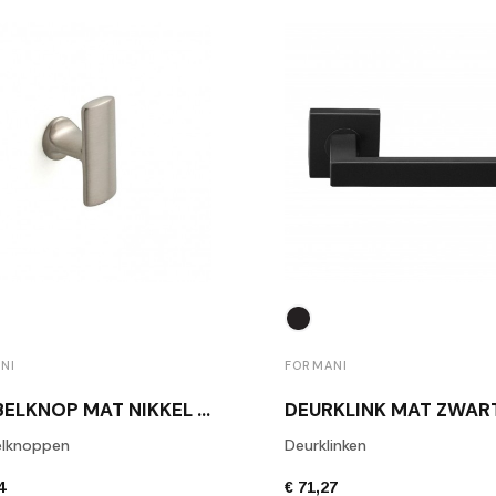
NI
FORMANI
MEUBELKNOP MAT NIKKEL 1929M NS
lknoppen
Deurklinken
4
€ 71,27