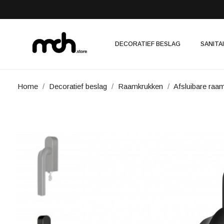
DECORATIEF BESLAG
SANITA
Home
Decoratief beslag
Raamkrukken
Afsluibare raa