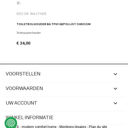
DECOR WALTHER
DECOR 
TOILETROLHOUDER BA TPH1 GEPOLIJST CHROOM
HANDDOE
Toiletpapierhouder
Haken
€ 34,00
€ 29,00

VOORSTELLEN

VOORWAARDEN

UW ACCOUNT
WINKEL INFORMATIE
© 2026 - modern comfort home
- Mentions légales
- Plan du site