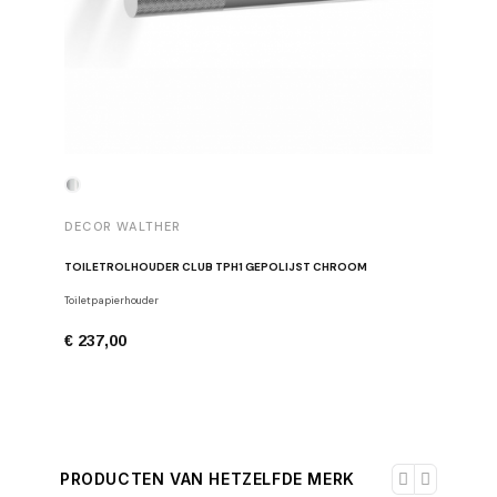
DECOR 
DECOR WALTHER
ZEEPDIS
TOILETROLHOUDER CLUB TPH1 GEPOLIJST CHROOM
Zeepdispe
Toiletpapierhouder
€ 393,0
€ 237,00
PRODUCTEN VAN HETZELFDE MERK