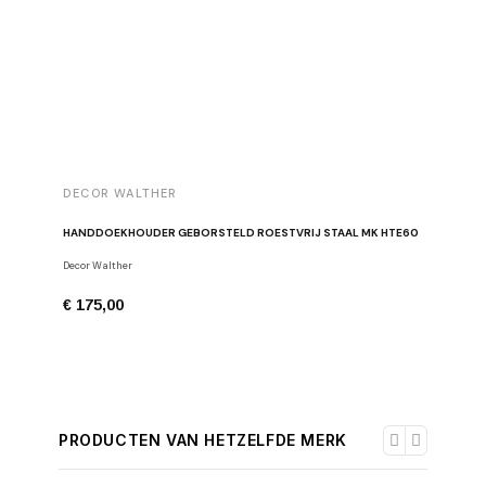
DECOR WALTHER
DECOR 
HANDDOEKHOUDER GEBORSTELD ROESTVRIJ STAAL MK HTE60
Decor Walther
Handdoekh
€ 175,00
€ 436,0
PRODUCTEN VAN HETZELFDE MERK