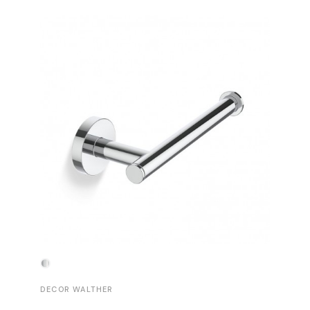
-30%
DECOR WALTHER
DECOR 