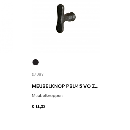
DAUBY
DAUB
MEUBELKNOP PBU45 VO ZWART
Meubelknoppen
Daub
€ 11,33
€ 6,8