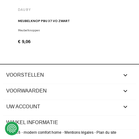
DAUBY
DAUBY
MEUBELKNOP PBU 37 VO ZWART
MEUBELK
Meubelknoppen
Dauby
€ 9,06
€ 6,80

VOORSTELLEN

VOORWAARDEN

UW ACCOUNT
WINKEL INFORMATIE
© 2026 - modern comfort home
- Mentions légales
- Plan du site