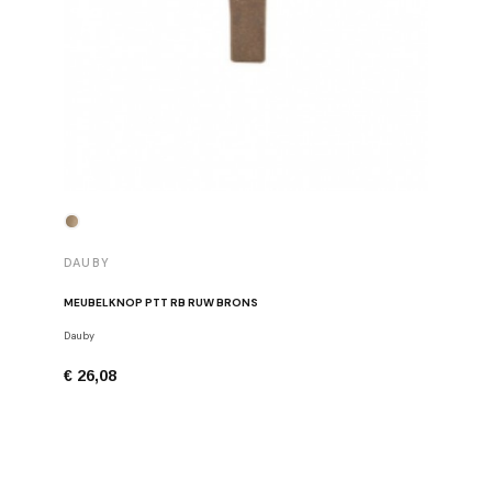
DAUBY
DAUBY
MEUBELKNOP PTT RB RUW BRONS
BRONZEN
Dauby
Meubelgre
€ 26,08
€ 40,23