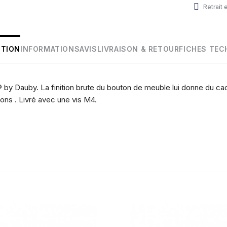
Retrait
PTION
INFORMATIONS
AVIS
LIVRAISON & RETOUR
FICHES TEC
by Dauby. La finition brute du bouton de meuble lui donne du cach
ions . Livré avec une vis M4.