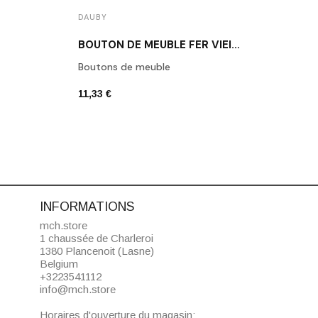
DAUBY
DAUB
BOUTON DE MEUBLE FER VIEILLI DAUBY PBU45 VO
Boutons de meuble
Daub
11,33 €
6,80 
INFORMATIONS
mch.store
1 chaussée de Charleroi
1380 Plancenoit (Lasne)
Belgium
+3223541112
info@mch.store
Horaires d'ouverture du magasin: