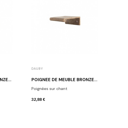
DAUBY
DAUB
POIGNÉE DE MEUBLE BRONZE BRUT DAUBY PMAF-128 RB
POIGNÉE DE MEUBLE BRONZE BRUT PMSP32 RB
Poignées sur chant
Bout
32,88 €
26,08