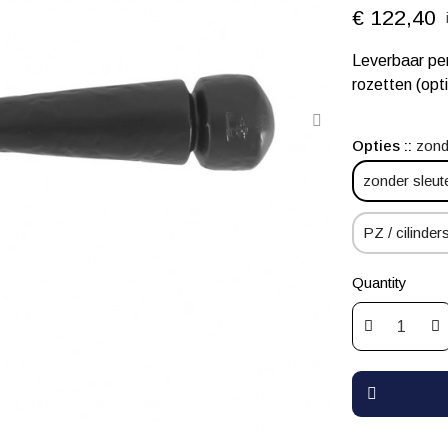
€ 122,40
Leverbaar per
rozetten (opt
Opties :
zond
zonder sleut
PZ / cilinders
Quantity