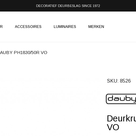
DECORATIEF DEURBESLAG SINCE 1972
IR
ACCESSOIRES
LUMINAIRES
MERKEN
 DAUBY PH1830/50R VO
SKU
8526
Deurkr
VO