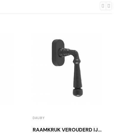
DAUBY
DAUB
RAAMKRUK VEROUDERD IJZER PH1830 DK VO