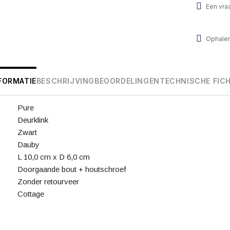
Een vra
Ophalen
FORMATIE
BESCHRIJVING
BEOORDELINGEN
TECHNISCHE FIC
Pure
Deurklink
Zwart
Dauby
L 10,0 cm x D 6,0 cm
Doorgaande bout + houtschroef
Zonder retourveer
Cottage