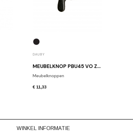
DAUBY
DAUB
MEUBELKNOP PBU45 VO ZWART
Meubelknoppen
Daub
€ 11,33
€ 6,8
WINKEL INFORMATIE