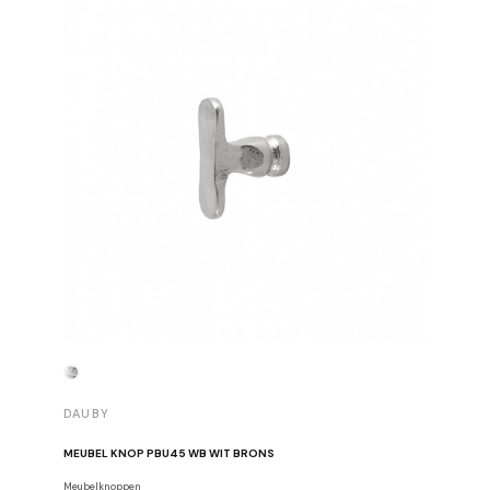
DAUBY
DAUBY
MEUBEL KNOP PBU45 WB WIT BRONS
Meubelknoppen
Meubelsch