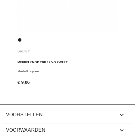
DAUBY
DAUBY
MEUBELKNOP PBU 37 VO ZWART
MEUBELK
Meubelknoppen
Dauby
€ 9,06
€ 6,80

VOORSTELLEN

VOORWAARDEN