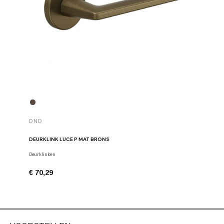
DND
DND
DEURKLINK LUCE P MAT BRONS
DEURKLIN
Deurklinken
Deurklinke
€ 70,29
€ 68,91