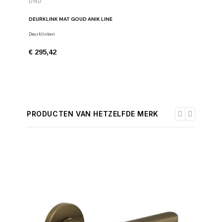
DND
DND
DEURKLINK MAT GOUD ANIK LINE
DEURKLIN
Deurklinken
Deurklinke
€ 295,42
€ 295,4
PRODUCTEN VAN HETZELFDE MERK