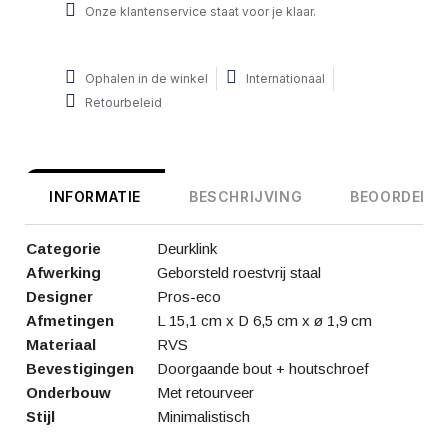
Onze klantenservice staat voor je klaar.
Ophalen in de winkel
Internationaal
Retourbeleid
INFORMATIE
BESCHRIJVING
BEOORDELIN
Categorie
Deurklink
Afwerking
Geborsteld roestvrij staal
Designer
Pros-eco
Afmetingen
L 15,1 cm x D 6,5 cm x ø 1,9 cm
Materiaal
RVS
Bevestigingen
Doorgaande bout + houtschroef
Onderbouw
Met retourveer
Stijl
Minimalistisch