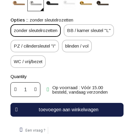
Opties :
zonder sleutelrozetten
zonder sleutelrozetten
BB / kamer sleutel "L"
PZ / cilindersleutel "i"
blinden / vol
WC / vrij/bezet
Quantity
Op voorraad : Vóór 15.00
besteld, vandaag verzonden
toevoegen aan winkelwagen
Een vraag ?