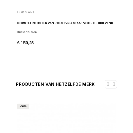
FORMANI
FORMAN
BORSTELROOSTER VAN ROESTVRIJ STAAL VOOR DE BRIEVENBUS
ROESTVRI
Brievenbussen
Deurstopp
€ 150,23
€ 18,49
PRODUCTEN VAN HETZELFDE MERK
-30%