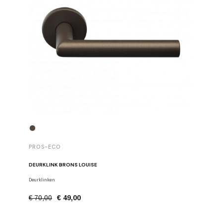
PROS-E
PROS-ECO
SET VAN 
DEURKLINK BRONS LOUISE
Stangen, h
Deurklinken
€ 22,50
€ 70,00
€ 49,00