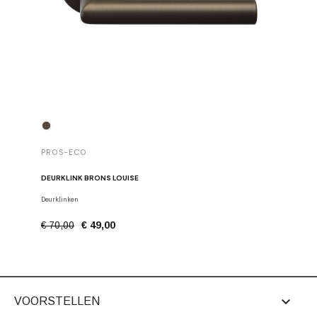
PROS-E
PROS-ECO
SET VAN 
DEURKLINK BRONS LOUISE
Stangen, h
Deurklinken
€ 22,50
€ 70,00
€ 49,00

VOORSTELLEN