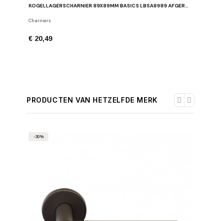
KOGELLAGERSCHARNIER 89X89MM BASICS LBSA8989 AFGERONDE HOEKEN
Deuraccess
Charniers
€ 2,95
€ 20,49
PRODUCTEN VAN HETZELFDE MERK
-30%