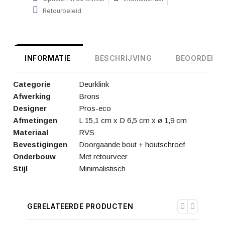
Retourbeleid
INFORMATIE
BESCHRIJVING
BEOORDELIN
Categorie
Deurklink
Afwerking
Brons
Designer
Pros-eco
Afmetingen
L 15,1 cm x D 6,5 cm x ø 1,9 cm
Materiaal
RVS
Bevestigingen
Doorgaande bout + houtschroef
Onderbouw
Met retourveer
Stijl
Minimalistisch
GERELATEERDE PRODUCTEN