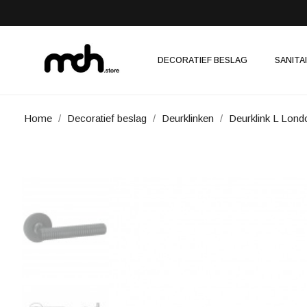
DECORATIEF BESLAG
SANITA
Home
Decoratief beslag
Deurklinken
Deurklink L Lond