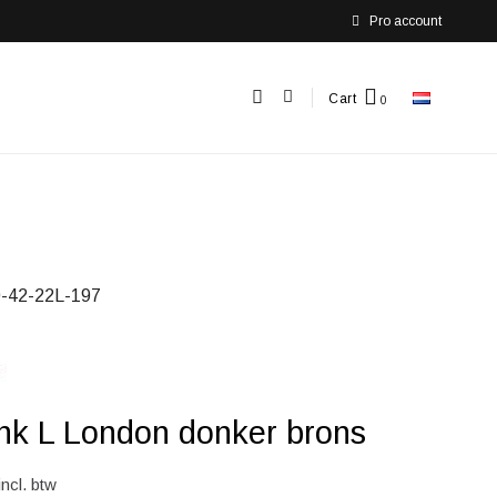
Pro account
Cart
-42-22L-197
ink L London donker brons
incl. btw