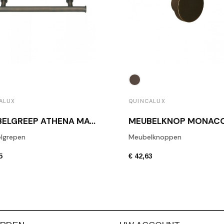
ALUX
QUINCALUX
MEUBELGREEP ATHENA MAT BRONS
lgrepen
Meubelknoppen
5
€ 42,63