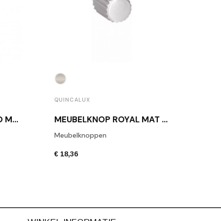
QUIN
QUINCALUX
MEUBELKNOP MONACO MAT BRONS
MEUBELKNOP ROYAL MAT NIKKEL
Meub
Meubelknoppen
€ 29,
€ 18,36