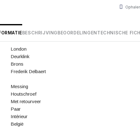
Ophalen
FORMATIE
BESCHRIJVING
BEOORDELINGEN
TECHNISCHE FIC
London
Deurklink
Brons
Frederik Delbaert
Messing
Houtschroef
Met retourveer
Paar
Intérieur
België