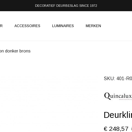
DECORATIEF DEURBESLAG SINCE 1972
IR
ACCESSOIRES
LUMINAIRES
MERKEN
on donker brons
SKU
401-R0
Deurkl
€ 248,57