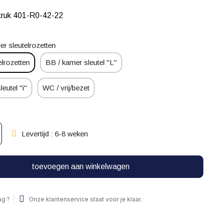
kruk 401-R0-42-22
er sleutelrozetten
elrozetten
BB / kamer sleutel "L"
leutel "i"
WC / vrij/bezet
Levertijd : 6-8 weken
toevoegen aan winkelwagen
ag ?
Onze klantenservice staat voor je klaar.