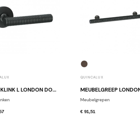
ALUX
QUINCALUX
DEURKLINK L LONDON DONKER BRONS
inken
Meubelgrepen
57
€ 91,51