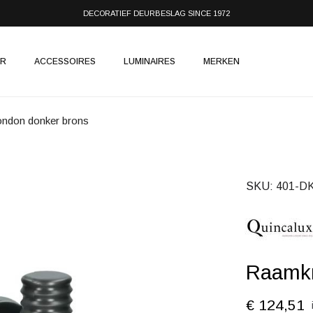
DECORATIEF DEURBESLAG SINCE 1972
IR
ACCESSOIRES
LUMINAIRES
MERKEN
ndon donker brons
SKU
401-DK
Raamkr
€ 124,51