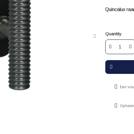
Quincalux ra
Quantity
Een vra
Ophalen