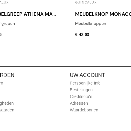
ALUX
QUINCALUX
MEUBELGREEP ATHENA MAT BRONS
lgrepen
Meubelknoppen
5
€ 42,63
RDEN
UW ACCOUNT
en
Persoonlijke Info
Bestellingen
Creditnota's
igheden
Adressen
waarden
Waardebonnen