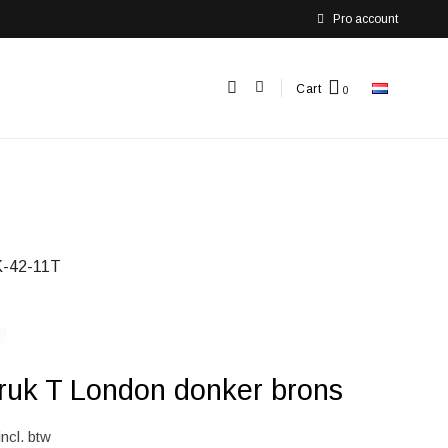
Pro account
Cart
-42-11T
uk T London donker brons
incl. btw