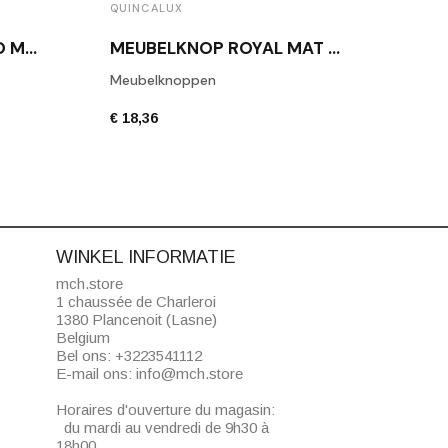
QUINCALUX
MEUBELKNOP MONACO MAT BRONS
MEUBELKNOP ROYAL MAT NIKKEL
Meub
Meubelknoppen
€ 29,
€ 18,36
WINKEL INFORMATIE
mch.store
1 chaussée de Charleroi
1380 Plancenoit (Lasne)
Belgium
Bel ons:
+3223541112
E-mail ons:
info@mch.store
Horaires d'ouverture du magasin:
du mardi au vendredi de 9h30 à
18h00