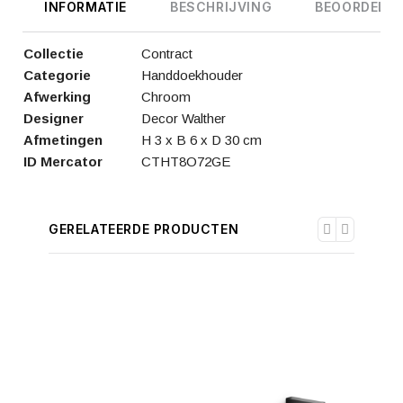
INFORMATIE
BESCHRIJVING
BEOORDELIN
Collectie
Contract
Categorie
Handdoekhouder
Afwerking
Chroom
Designer
Decor Walther
Afmetingen
H 3 x B 6 x D 30 cm
ID Mercator
CTHT8O72GE
GERELATEERDE PRODUCTEN