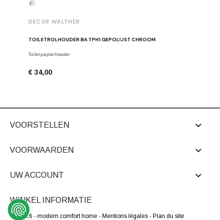
DECOR WALTHER
DECOR 
TOILETROLHOUDER BA TPH1 GEPOLIJST CHROOM
HANDDOE
Toiletpapierhouder
Haken
€ 34,00
€ 29,00

VOORSTELLEN

VOORWAARDEN

UW ACCOUNT
WINKEL INFORMATIE
© 2026 - modern comfort home
- Mentions légales
- Plan du site