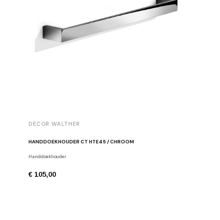
DECOR WALTHER
DECOR 
HANDDOEKHOUDER CT HTE45 / CHROOM
HANDDOE
Handdoekhouder
Handdoekh
€ 105,00
€ 117,0