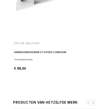
DECOR WALTHER
DECOR 
HANDDOEKHOUDER CT HTE30 / CHROOM
HANDDOE
Handdoekhouder
Handdoekh
€ 88,00
€ 105,0
PRODUCTEN VAN HETZELFDE MERK