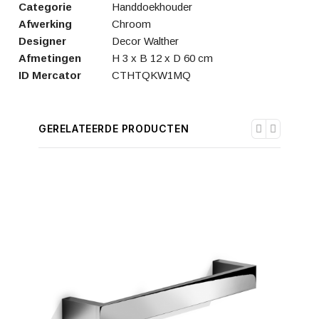
Categorie
Handdoekhouder
Afwerking
Chroom
Designer
Decor Walther
Afmetingen
H 3 x B 12 x D 60 cm
ID Mercator
CTHTQKW1MQ
GERELATEERDE PRODUCTEN