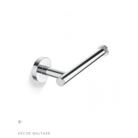
-30%
DECOR WALTHER
DECOR 