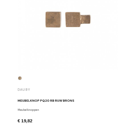
DAUBY
DAUBY
MEUBELKNOP PQ20 RB RUW BRONS
BRONZEN
Meubelknoppen
Dauby
€ 19,82
€ 40,23