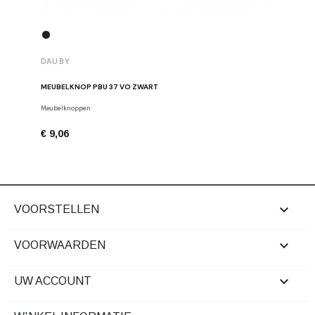
DAUBY
DAUBY
MEUBELKNOP PBU 37 VO ZWART
MEUBELK
Meubelknoppen
Dauby
€ 9,06
€ 6,80

VOORSTELLEN

VOORWAARDEN

UW ACCOUNT