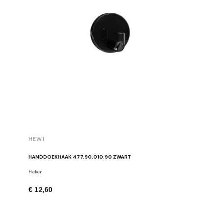
HEWI
HEWI
HANDDOEKHAAK 477.90.010.90 ZWART
HANDDOE
Haken
Haken
€ 12,60
€ 12,60