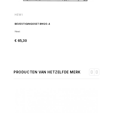
HEWI
HEWI
BEVESTIGINGSSET BM20.4
BEVESTIG
Hewi
Hewi
€ 65,30
€ 82,98
PRODUCTEN VAN HETZELFDE MERK