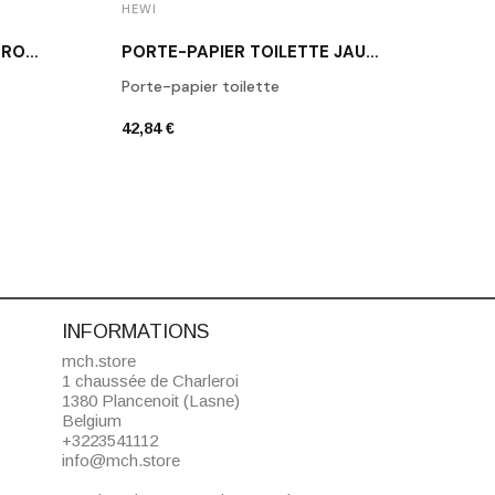
HEWI
HEWI
PORTE-PAPIER TOILETTE ROUGE 477.21.100
PORTE-PAPIER TOILETTE JAUNE 477.21.100
Porte-papier toilette
Poign
42,84 €
38,10
INFORMATIONS
mch.store
1 chaussée de Charleroi
1380 Plancenoit (Lasne)
Belgium
+3223541112
info@mch.store