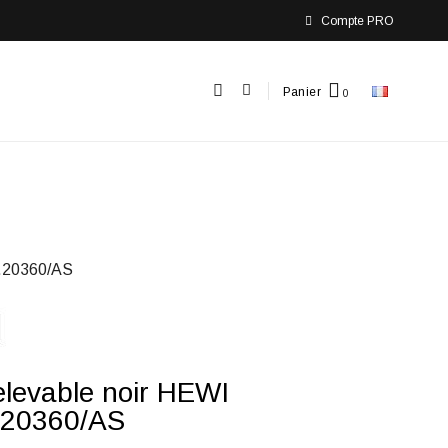
Compte PRO
Panier
.20360/AS
elevable noir HEWI
.20360/AS