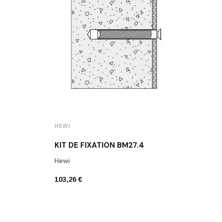
HEWI
HEWI
KIT DE FIXATION BM27.4
KIT 
Hewi
Hewi
103,26 €
82,98