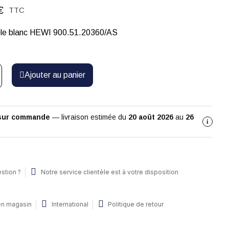
€
TTC
ble blanc HEWI 900.51.20360/AS
Ajouter au panier
 sur commande
— livraison estimée du
20 août 2026
au
26
i
stion ?
Notre service clientèle est à votre disposition
 en magasin
International
Politique de retour