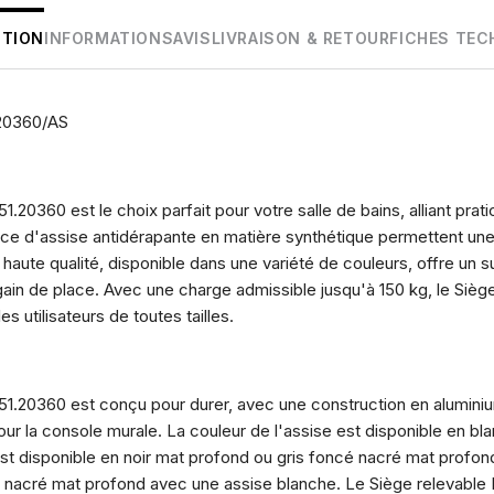
PTION
INFORMATIONS
AVIS
LIVRAISON & RETOUR
FICHES TEC
.20360/AS
20360 est le choix parfait pour votre salle de bains, alliant pratic
ace d'assise antidérapante en matière synthétique permettent une u
haute qualité, disponible dans une variété de couleurs, offre un s
gain de place. Avec une charge admissible jusqu'à 150 kg, le Siè
s utilisateurs de toutes tailles.
1.20360 est conçu pour durer, avec une construction en alumini
r la console murale. La couleur de l'assise est disponible en bla
est disponible en noir mat profond ou gris foncé nacré mat profon
ir nacré mat profond avec une assise blanche. Le Siège relevabl