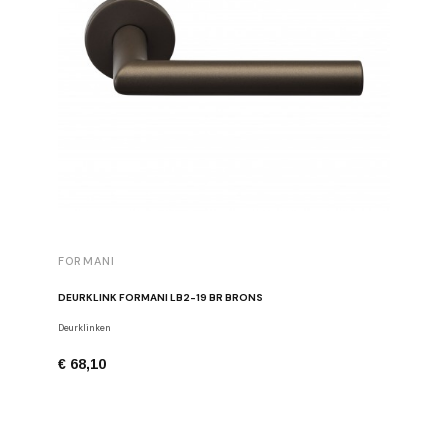
FORMANI
FORMAN
DEURKLINK FORMANI LB2-19 BR BRONS
MEUBELK
Deurklinken
Meubelkno
€ 68,10
€ 26,24